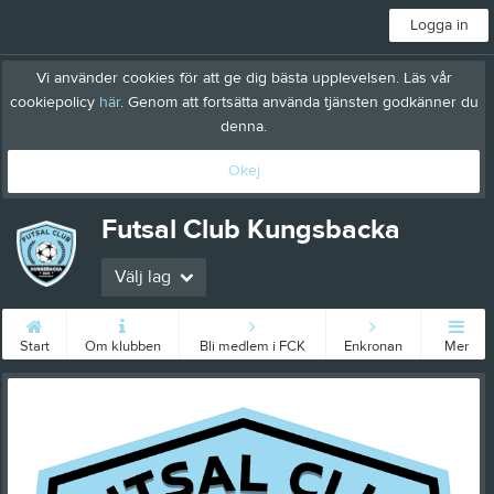
Logga in
Vi använder cookies för att ge dig bästa upplevelsen. Läs vår
cookiepolicy
här
. Genom att fortsätta använda tjänsten godkänner du
denna.
Okej
Futsal Club Kungsbacka
Välj lag
Start
Om klubben
Bli medlem i FCK
Enkronan
Mer